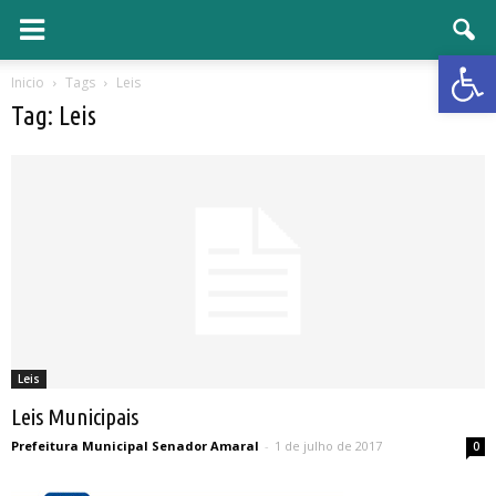
Open 
Inicio
Tags
Leis
Tag: Leis
Leis
Leis Municipais
Prefeitura Municipal Senador Amaral
-
1 de julho de 2017
0