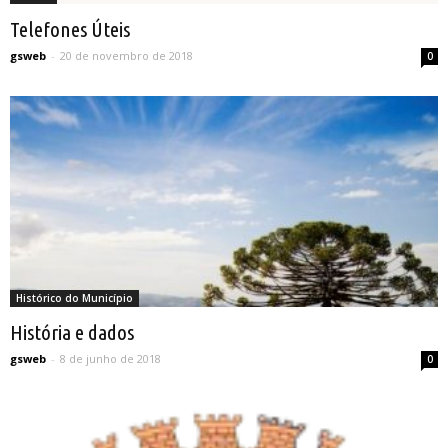
Telefones Úteis
gsweb
-
20 de novembro de 2018
0
Histórico do Município
História e dados
gsweb
-
8 de junho de 2018
0