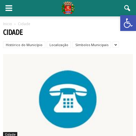
Open 
Inicio
Cidade
CIDADE
Histórico do Município
Localização
Símbolos Municipais
Cidade