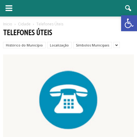
Open 
Inicio
Cidade
Telefones Úteis
TELEFONES ÚTEIS
Histórico do Município
Localização
Símbolos Municipais