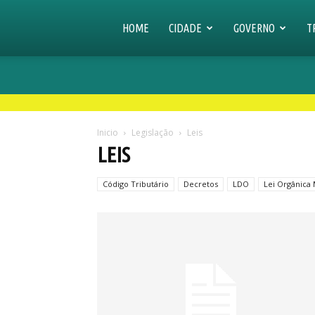
Prefeitura
HOME
CIDADE
GOVERNO
T
Municipal
Inicio
Legislação
Leis
de
LEIS
Código Tributário
Decretos
LDO
Lei Orgânica 
Senador
Amaral