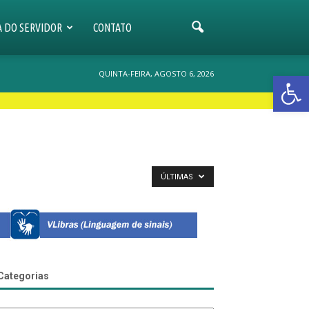
A DO SERVIDOR
CONTATO
QUINTA-FEIRA, AGOSTO 6, 2026
Open 
ÚLTIMAS
Categorias
tegorias