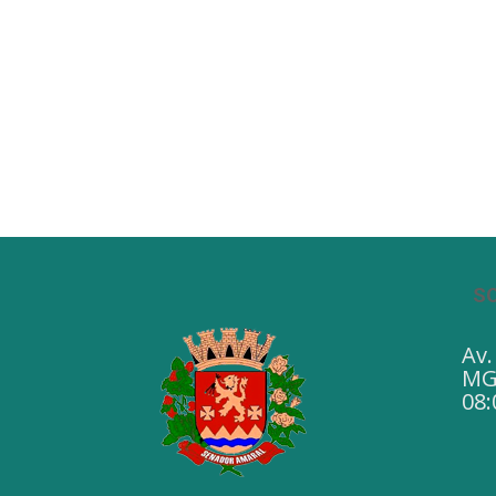
S
Av.
MG 
08: