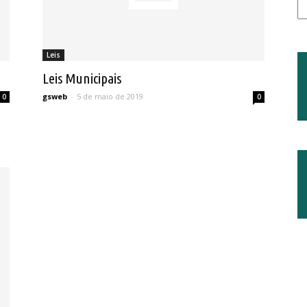
Leis
Leis Municipais
gsweb
-
5 de maio de 2019
0
0