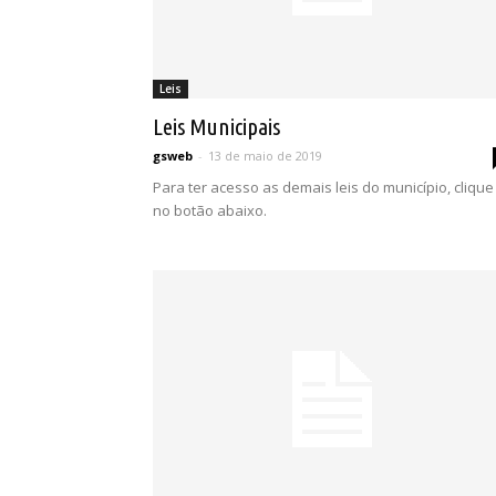
Leis
Leis Municipais
gsweb
-
13 de maio de 2019
Para ter acesso as demais leis do município, clique
no botão abaixo.