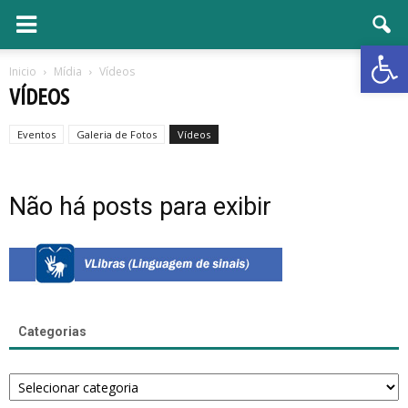
Open 
Inicio
Mídia
Vídeos
VÍDEOS
Eventos
Galeria de Fotos
Vídeos
Não há posts para exibir
Categorias
Categorias