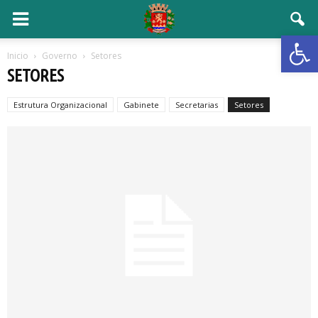
Open 
Inicio
Governo
Setores
SETORES
Estrutura Organizacional
Gabinete
Secretarias
Setores