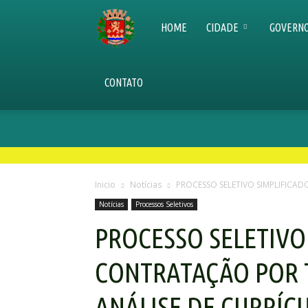
Prefeitura
HOME
CIDADE
GOVERN
Municipal
CONTATO
de
Inicio
Notícias
PROCESSO SELETIVO SIMPLIFICA
Senador
Notícias
Processos Seletivos
PROCESSO SELETIVO
Amaral
CONTRATAÇÃO POR 
ANÁLISE DE CURRÍCU