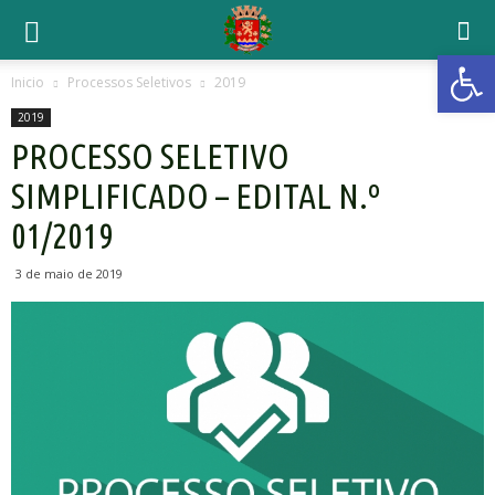
Open 
Inicio
Processos Seletivos
2019
2019
PROCESSO SELETIVO
SIMPLIFICADO – EDITAL N.º
01/2019
3 de maio de 2019