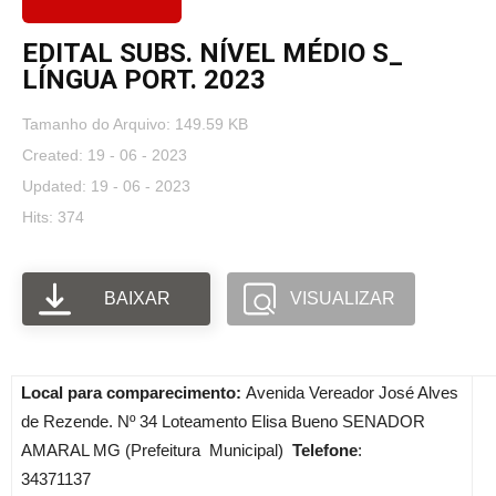
EDITAL SUBS. NÍVEL MÉDIO S_
LÍNGUA PORT. 2023
Tamanho do Arquivo: 149.59 KB
Created: 19 - 06 - 2023
Updated: 19 - 06 - 2023
Hits: 374
BAIXAR
VISUALIZAR
Local para comparecimento:
Avenida Vereador José Alves
de Rezende. Nº 34 Loteamento Elisa Bueno SENADOR
AMARAL MG (Prefeitura Municipal)
Telefone
:
34371137