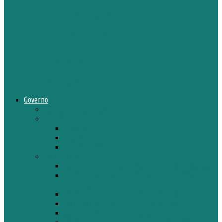
Símbolos Municipais
Símbolos Municipais
Localização
Localização
Governo
Estrutura Organizacional
Gabinete
Prefeito
Vice-Prefeito
Gabinete do Prefeito
Secretarias
Secretaria Municipal de Administração e Fazenda
Secretaria Municipal de Agropecuária e Meio
Ambiente
Secretaria Municipal de Assistência Social
Secretaria Municipal de Educação, Esporte e Lazer
Secretaria Municipal de Saúde
Secretaria Municipal de Obras, Urbanismo e