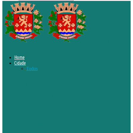
Prefeitura Municipal
de Senador Amaral
Home
Cidade
Todos
Histórico do Município
Localização
Símbolos
Municipais
Telefones Úteis
Cidade
Telefones Úteis
Histórico do Município
História e dados