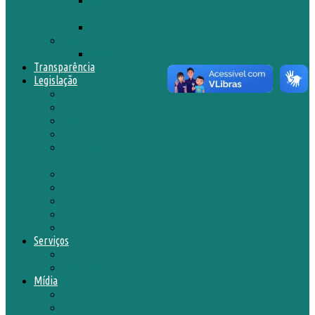
Transportes
Secretaria Municipal de Turismo e Cultura
Setores
Assessoramento Jurídico e Administrativo
Transparência
Legislação
Código Tributário Municipal
Decretos
Leis Municipais
Lei Orgânica Municipal
Lei Nº538/2017 – Institui o Programa de Recuperação Fiscal
(REFIS)
Lei de Diretrizes Orçamentárias (LDO)
Lei Orçamentária Anual (LOA)
Plano Plurianual Municipal (PPA)
Portarias
Projetos de Leis
Serviços
Iluminação Pública
Telefones Úteis
Mídia
Notícias
Eventos