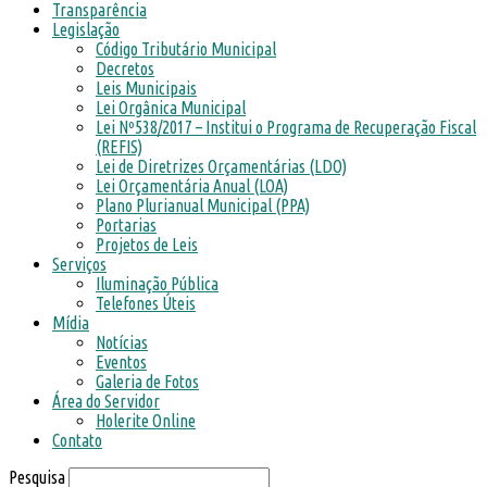
Transparência
Legislação
Código Tributário Municipal
Decretos
Leis Municipais
Lei Orgânica Municipal
Lei Nº538/2017 – Institui o Programa de Recuperação Fiscal
(REFIS)
Lei de Diretrizes Orçamentárias (LDO)
Lei Orçamentária Anual (LOA)
Plano Plurianual Municipal (PPA)
Portarias
Projetos de Leis
Serviços
Iluminação Pública
Telefones Úteis
Mídia
Notícias
Eventos
Galeria de Fotos
Área do Servidor
Holerite Online
Contato
Pesquisa