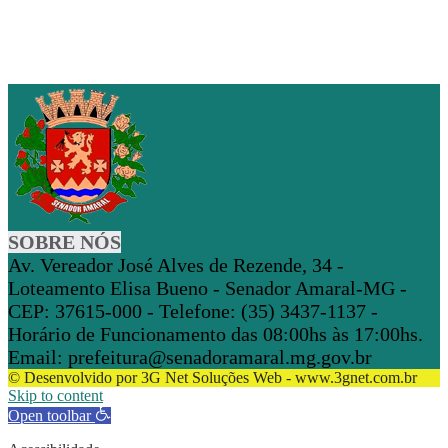
SOBRE NÓS
Av. Vereador José Alves de Rezende, 34 -
Loteamento Elisa Bueno - Senador Amaral-MG -
CEP: 37615-000 - Telefone: (35) 3437-1137 -
Horário de Funcionamento das 08:00hs às 17:00hs.
Email: prefeitura@senadoramaral.mg.gov.br
© Desenvolvido por 3G Net Soluções Web - www.3gnet.com.br
Skip to content
Open toolbar